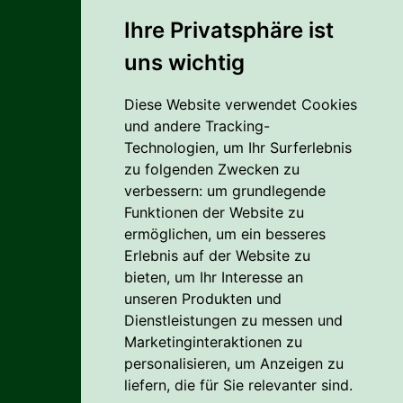
Ihre Privatsphäre ist
uns wichtig
Alles rund um den Einkauf
Diese Website verwendet Cookies
Liefer- Und Versandkosten
und andere Tracking-
Zahlungsbedingungen
Technologien, um Ihr Surferlebnis
zu folgenden Zwecken zu
AGB
verbessern:
um grundlegende
Funktionen der Website zu
Vertrag widerrufen
ermöglichen
,
um ein besseres
Erlebnis auf der Website zu
Reklamation
bieten
,
um Ihr Interesse an
Cookie
unseren Produkten und
Dienstleistungen zu messen und
Datenschutzerklärung
Marketinginteraktionen zu
personalisieren
,
um Anzeigen zu
liefern, die für Sie relevanter sind
.