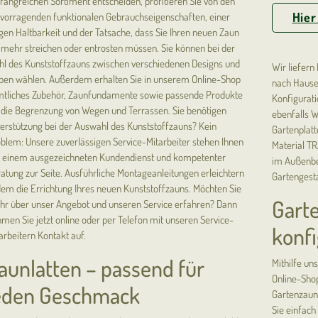
angreichen Sortiment entscheiden, profitieren Sie von den
Hier
vorragenden funktionalen Gebrauchseigenschaften, einer
gen Haltbarkeit und der Tatsache, dass Sie Ihren neuen Zaun
 mehr streichen oder entrosten müssen. Sie können bei der
l des Kunststoffzauns zwischen verschiedenen Designs und
Wir liefern
ben wählen. Außerdem erhalten Sie in unserem Online-Shop
nach Hause 
tliches Zubehör, Zaunfundamente sowie passende Produkte
Konfigurat
 die Begrenzung von Wegen und Terrassen. Sie benötigen
ebenfalls W
erstützung bei der Auswahl des Kunststoffzauns? Kein
Gartenplatt
blem: Unsere zuverlässigen Service-Mitarbeiter stehen Ihnen
Material T
 einem ausgezeichneten Kundendienst und kompetenter
im Außenbe
atung zur Seite. Ausführliche Montageanleitungen erleichtern
Gartengesta
em die Errichtung Ihres neuen Kunststoffzauns. Möchten Sie
Gart
r über unser Angebot und unseren Service erfahren? Dann
men Sie jetzt online oder per Telefon mit unseren Service-
konfi
arbeitern Kontakt auf.
aunlatten – passend für
Mithilfe un
Online-Shop
eden Geschmack
Gartenzaun
Sie einfach