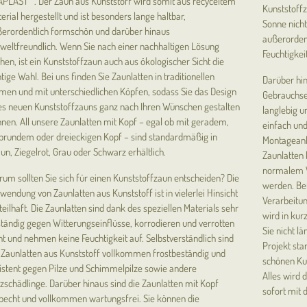
PLAST™. Der Zaun aus Kunststoff wird somit aus recyceltem
Kunststoffz
erial hergestellt und ist besonders lange haltbar,
Sonne nicht
erordentlich formschön und darüber hinaus
außerordent
eltfreundlich. Wenn Sie nach einer nachhaltigen Lösung
Feuchtigkei
hen, ist ein Kunststoffzaun auch aus ökologischer Sicht die
htige Wahl. Bei uns finden Sie Zaunlatten in traditionellen
Darüber hin
men und mit unterschiedlichen Köpfen, sodass Sie das Design
Gebrauchsei
es neuen Kunststoffzauns ganz nach Ihren Wünschen gestalten
langlebig u
nen. All unsere Zaunlatten mit Kopf – egal ob mit geradem,
einfach und
brundem oder dreieckigen Kopf – sind standardmäßig in
Montageanl
un, Ziegelrot, Grau oder Schwarz erhältlich.
Zaunlatten 
normalem W
um sollten Sie sich für einen Kunststoffzaun entscheiden? Die
werden. Be
wendung von Zaunlatten aus Kunststoff ist in vielerlei Hinsicht
Verarbeitun
teilhaft. Die Zaunlatten sind dank des speziellen Materials sehr
wird in kur
tändig gegen Witterungseinflüsse, korrodieren und verrotten
Sie nicht l
ht und nehmen keine Feuchtigkeit auf. Selbstverständlich sind
Projekt star
 Zaunlatten aus Kunststoff vollkommen frostbeständig und
schönen Kun
istent gegen Pilze und Schimmelpilze sowie andere
Alles wird 
zschädlinge. Darüber hinaus sind die Zaunlatten mit Kopf
sofort mit 
becht und vollkommen wartungsfrei. Sie können die