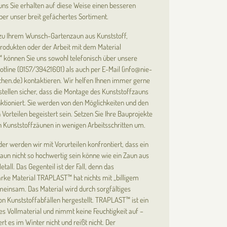
ns Sie erhalten auf diese Weise einen besseren
ber unser breit gefächertes Sortiment.
 zu Ihrem Wunsch-Gartenzaun aus Kunststoff,
rodukten oder der Arbeit mit dem Material
können Sie uns sowohl telefonisch über unsere
tline (0157/39421601) als auch per E-Mail (info@nie-
hen.de) kontaktieren. Wir helfen Ihnen immer gerne
stellen sicher, dass die Montage des Kunststoffzauns
ktioniert. Sie werden von den Möglichkeiten und den
 Vorteilen begeistert sein. Setzen Sie Ihre Bauprojekte
 Kunststoffzäunen in wenigen Arbeitsschritten um.
r werden wir mit Vorurteilen konfrontiert, dass ein
aun nicht so hochwertig sein könne wie ein Zaun aus
tall. Das Gegenteil ist der Fall, denn das
arke Material TRAPLAST™ hat nichts mit „billigem
meinsam. Das Material wird durch sorgfältiges
on Kunststoffabfällen hergestellt. TRAPLAST™ ist ein
s Vollmaterial und nimmt keine Feuchtigkeit auf –
rt es im Winter nicht und reißt nicht. Der