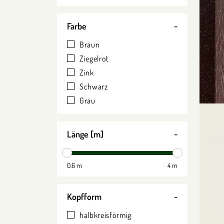
Farbe
Braun
Ziegelrot
Zink
Schwarz
Grau
Länge [m]
0.6 m
4 m
Kopfform
halbkreisförmig