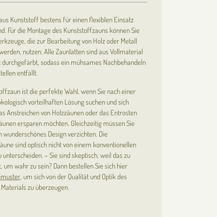
aus Kunststoff bestens für einen flexiblen Einsatz
nd. Für die Montage des Kunststoffzauns können Sie
kzeuge, die zur Bearbeitung von Holz oder Metall
erden, nutzen. Alle Zaunlatten sind aus Vollmaterial
t durchgefärbt, sodass ein mühsames Nachbehandeln
tellen entfällt.
offzaun ist die perfekte Wahl, wenn Sie nach einer
ökologisch vorteilhaften Lösung suchen und sich
as Anstreichen von Holzzäunen oder das Entrosten
äunen ersparen möchten. Gleichzeitig müssen Sie
in wunderschönes Design verzichten. Die
äune sind optisch nicht von einem konventionellen
 unterscheiden. – Sie sind skeptisch, weil das zu
t, um wahr zu sein? Dann bestellen Sie sich hier
lmuster
, um sich von der Qualität und Optik des
 Materials zu überzeugen.