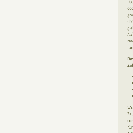
Das
des
gro
übe
gle
Auf
rea
For
Da
Zub
Wit
Zau
son
Kun