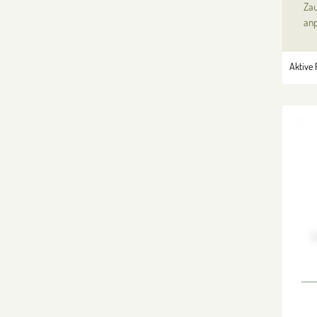
Zau
anp
Aktive F