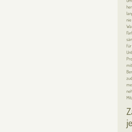
umf
her
lan
nie
Wah
Far
säm
für
Unt
Pro
mit
Ber
zud
meh
neh
Mit
Z
j