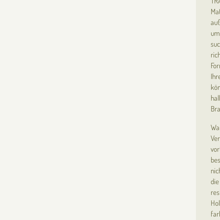
TRA
Mat
auß
umw
suc
ric
For
Ihr
kön
hal
Bra
War
Ver
vor
bes
nic
die
res
Hol
far