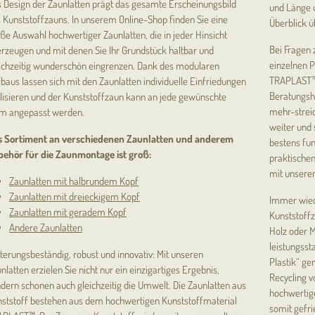
 Design der Zaunlatten prägt das gesamte Erscheinungsbild
und Länge u
 Kunststoffzauns. In unserem Online-Shop finden Sie eine
Überblick ü
ße Auswahl hochwertiger Zaunlatten, die in jeder Hinsicht
Bei Fragen
rzeugen und mit denen Sie Ihr Grundstück haltbar und
einzelnen P
ichzeitig wunderschön eingrenzen. Dank des modularen
TRAPLAST™ 
baus lassen sich mit den Zaunlatten individuelle Einfriedungen
Beratungsho
lisieren und der Kunststoffzaun kann an jede gewünschte
mehr-streic
m angepasst werden.
weiter und 
s Sortiment an verschiedenen Zaunlatten und anderem
bestens fun
ehör für die Zaunmontage ist groß:
praktischen
mit unseren
Zaunlatten mit halbrundem Kopf
Zaunlatten mit dreieckigem Kopf
Immer wiede
Zaunlatten mit geradem Kopf
Kunststoffz
Andere Zaunlatten
Holz oder Me
leistungsst
terungsbeständig, robust und innovativ: Mit unseren
Plastik“ ge
nlatten erzielen Sie nicht nur ein einzigartiges Ergebnis,
Recycling v
dern schonen auch gleichzeitig die Umwelt. Die Zaunlatten aus
hochwertige
ststoff bestehen aus dem hochwertigen Kunststoffmaterial
somit gefrie