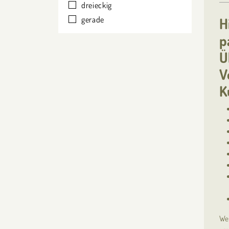
dreieckig
gerade
H
p
Ü
V
K
Wen