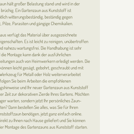
aun hält großer Belastung stand und wird in der
 brüchig. Ein Gartenzaun aus Kunststoff ist
lich witterungsbeständig, beständig gegen
t, Pilze, Parasiten und gängige Chemikalien.
aus verfügt das Material über ausgezeichnete
genschaften. Es ist leicht zu reinigen, unübertroffen
nd nahezu wartungsfrei. Die Handhabung ist sehr
 die Montage kann dank der ausführlichen
eitungen auch von Heimwerkern erledigt werden. Die
können leicht gesägt, gebohrt, geschraubt und mit
erkzeug für Metall oder Holz weiterverarbeitet
folgen Sie beim Arbeiten die empfohlenen
gshinweise und Ihr neuer Gartenzaun aus Kunststoff
zer Zeit zur dekorativen Zierde Ihres Gartens. Möchten
änger warten, sondern jetzt Ihr persönliches Zaun-
ten? Dann bestellen Sie alles, was Sie für Ihren
ststoffzaun benötigen, jetzt ganz einfach online.
direkt zu Ihnen nach Hause geliefert und Sie können
der Montage des Gartenzauns aus Kunststoff starten.