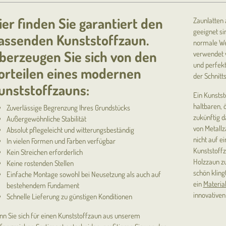
ier finden Sie garantiert den
Zaunlatten 
geeignet si
assenden Kunststoffzaun.
normale Wer
berzeugen Sie sich von den
verwendet w
und perfek
orteilen eines modernen
der Schnitts
unststoffzauns:
Ein Kunstst
haltbaren, 
Zuverlässige Begrenzung Ihres Grundstücks
zukünftig d
Außergewöhnliche Stabilität
von Metallz
Absolut pflegeleicht und witterungsbeständig
nicht auf e
In vielen Formen und Farben verfügbar
Kunststoffz
Kein Streichen erforderlich
Holzzaun zu
Keine rostenden Stellen
schön kling
Einfache Montage sowohl bei Neusetzung als auch auf
ein
Materia
bestehendem Fundament
innovativen
Schnelle Lieferung zu günstigen Konditionen
n Sie sich für einen Kunststoffzaun aus unserem