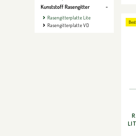
Kunststoff Rasengitter
Rasengitterplatte Lite
Best
Rasengitterplatte VD
R
LI