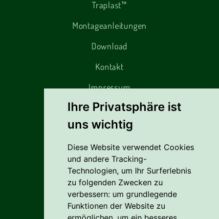
Traplast™
Montageanleitungen
Download
Kontakt
Impressum
Ihre Privatsphäre ist
Alles rund um den Einkauf
uns wichtig
Diese Website verwendet Cookies
Liefer- Und Versandkosten
und andere Tracking-
Zahlungsbedingungen
Technologien, um Ihr Surferlebnis
zu folgenden Zwecken zu
AGB
verbessern:
um grundlegende
Funktionen der Website zu
Vertrag widerrufen
ermöglichen
,
um ein besseres