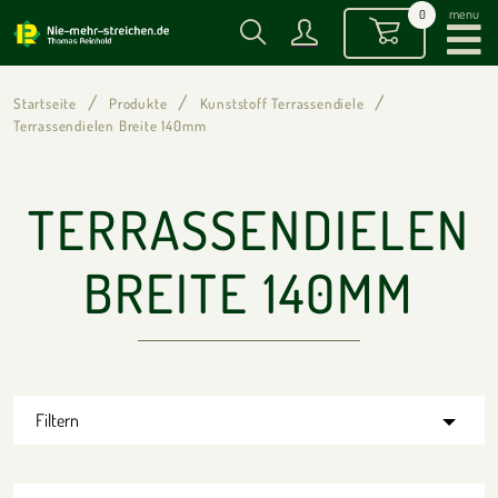
menu
0
Startseite
Produkte
Kunststoff Terrassendiele
Terrassendielen Breite 140mm
TERRASSENDIELEN
BREITE 140MM
Filtern