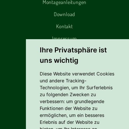
Montageanleitungen
Download
Kontakt
Impressum
Ihre Privatsphäre ist
Alles rund um den Einkauf
uns wichtig
Diese Website verwendet Cookies
Liefer- Und Versandkosten
und andere Tracking-
Zahlungsbedingungen
Technologien, um Ihr Surferlebnis
zu folgenden Zwecken zu
AGB
verbessern:
um grundlegende
Funktionen der Website zu
Vertrag widerrufen
ermöglichen
,
um ein besseres
Erlebnis auf der Website zu
Reklamation