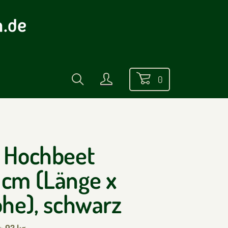
0
f Hochbeet
 cm (Länge x
öhe), schwarz
t:
93 kg