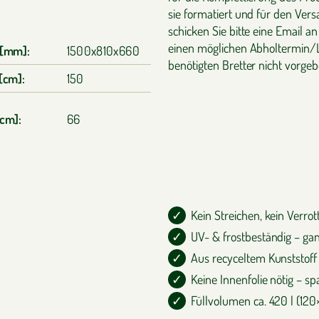
sie formatiert und für den Vers
schicken Sie bitte eine Email a
einen möglichen Abholtermin/Li
 [mm]:
1500x810x660
benötigten Bretter nicht vorgeb
[cm]:
150
cm]:
66
Kein Streichen, kein Verr
UV- & frostbeständig – ga
Aus recyceltem Kunststoff 
Keine Innenfolie nötig – s
Füllvolumen ca. 420 l (12