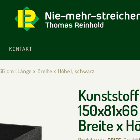
KONTAKT
66 cm (Länge x Breite x Höhe), schwarz
Kunststof
150x81x66
Breite x H
Produktcode:
09155
; Gewich