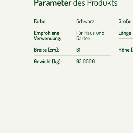
Parameter
des Produkts
Farbe:
Schwarz
Größe
Empfohlene
Für Haus und
Länge 
Verwendung:
Garten
Breite [cm]:
81
Höhe [
Gewicht [kg]:
93.0000