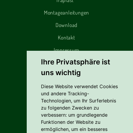
Traplast™
Montageanleitungen
Download
Kontakt
Impressum
Ihre Privatsphäre ist
uns wichtig
Alles rund um den Einkauf
Diese Website verwendet Cookies
Liefer- Und Versandkosten
und andere Tracking-
Zahlungsbedingungen
Technologien, um Ihr Surferlebnis
zu folgenden Zwecken zu
AGB
verbessern:
um grundlegende
Funktionen der Website zu
Vertrag widerrufen
ermöglichen
,
um ein besseres