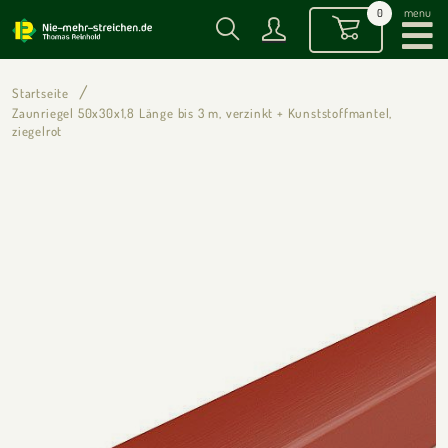
menu
0
Startseite
Zaunriegel 50x30x1,8 Länge bis 3 m, verzinkt + Kunststoffmantel,
ziegelrot