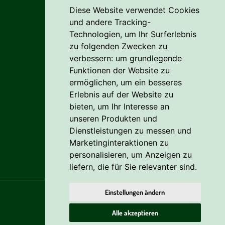
Diese Website verwendet Cookies
Liefer- Und Versandkosten
und andere Tracking-
Zahlungsbedingungen
Technologien, um Ihr Surferlebnis
zu folgenden Zwecken zu
AGB
verbessern:
um grundlegende
Funktionen der Website zu
Vertrag widerrufen
ermöglichen
,
um ein besseres
Erlebnis auf der Website zu
Reklamation
bieten
,
um Ihr Interesse an
Cookie
unseren Produkten und
Dienstleistungen zu messen und
Datenschutzerklärung
Marketinginteraktionen zu
personalisieren
,
um Anzeigen zu
liefern, die für Sie relevanter sind
.
Einstellungen ändern
Alle akzeptieren
© 2026
Nie-mehr-streichen.de
, Leipzig