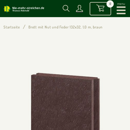
menu
0
Startseite
Brett mit Nut und Feder 132x32, 1,0 m, braun