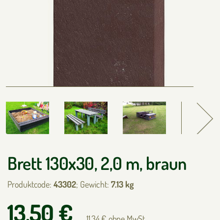
Brett 130x30, 2,0 m, braun
Produktcode:
43302
; Gewicht:
7.13 kg
13.50 €
11.34 € ohne MwSt.