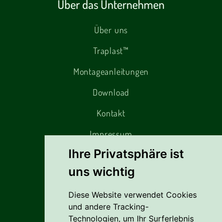
Über das Unternehmen
Über uns
Traplast™
Montageanleitungen
Download
Kontakt
Impressum
Ihre Privatsphäre ist
uns wichtig
Alles rund um den Einkauf
Diese Website verwendet Cookies
Liefer- Und Versandkosten
und andere Tracking-
Zahlungsbedingungen
Technologien, um Ihr Surferlebnis