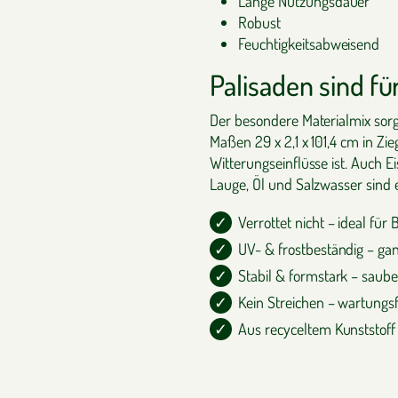
Lange Nutzungsdauer
Robust
Feuchtigkeitsabweisend
Palisaden sind fü
Der besondere Materialmix sorg
Maßen 29 x 2,1 x 101,4 cm in Zi
Witterungseinflüsse ist. Auch 
Lauge, Öl und Salzwasser sind 
Verrottet nicht – ideal für
UV- & frostbeständig – ga
Stabil & formstark – saub
Kein Streichen – wartungsf
Aus recyceltem Kunststoff 