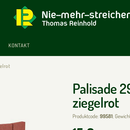
KONTAKT
elrot
Palisade 2
ziegelrot
Produktcode:
99581
; Gewich