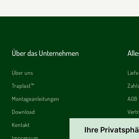
Über das Unternehmen
All
Über uns
Lief
Traplast™
Zahl
Montageanleitungen
AGB
Download
Vert
Kontakt
Rekl
Ihre Privatsphä
Impressum
Cook