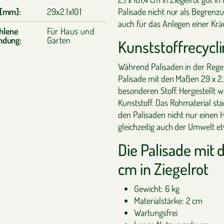
 [mm]:
29x2.1x101
Palisade nicht nur als Begren
auch für das Anlegen einer Kräu
hlene
Für Haus und
ndung:
Garten
Kunststoffrecycli
Während Palisaden in der Regel
Palisade mit den Maßen 29 x 2,1
besonderen Stoff. Hergestellt 
Kunststoff. Das Rohmaterial st
den Palisaden nicht nur einen 
gleichzeitig auch der Umwelt e
Die Palisade mit 
cm in Ziegelrot
Gewicht: 6 kg
Materialstärke: 2 cm
Wartungsfrei