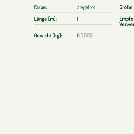
Farbe:
Ziegelrot
Größe
Länge [m]:
1
Empfo
Verwe
Gewicht [kg]:
6.0000