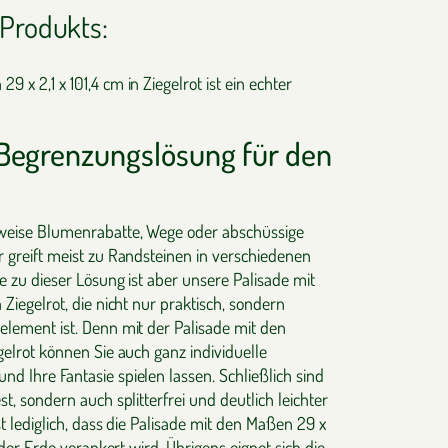
Produkts:
 x 2,1 x 101,4 cm in Ziegelrot ist ein echter
Begrenzungslösung für den
sweise Blumenrabatte, Wege oder abschüssige
r greift meist zu Randsteinen in verschiedenen
ve zu dieser Lösung ist aber unsere Palisade mit
 Ziegelrot, die nicht nur praktisch, sondern
element ist. Denn mit der Palisade mit den
egelrot können Sie auch ganz individuelle
d Ihre Fantasie spielen lassen. Schließlich sind
st, sondern auch splitterfrei und deutlich leichter
st lediglich, dass die Palisade mit den Maßen 29 x
n der Erde verankert wird. Übrigens eignet sich die