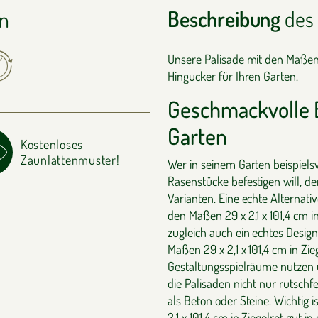
Beschreibung
des 
en
Unsere Palisade mit den Maßen 29
Hingucker für Ihren Garten.
Geschmackvolle 
Garten
Kostenloses
Zaunlattenmuster!
Wer in seinem Garten beispiel
Rasenstücke befestigen will, de
Varianten. Eine echte Alternati
den Maßen 29 x 2,1 x 101,4 cm in
zugleich auch ein echtes Design
Maßen 29 x 2,1 x 101,4 cm in Zi
Gestaltungsspielräume nutzen un
die Palisaden nicht nur rutschfe
als Beton oder Steine. Wichtig i
2,1 x 101,4 cm in Ziegelrot gut i