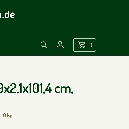
0
9x2,1x101,4 cm,
t:
6 kg