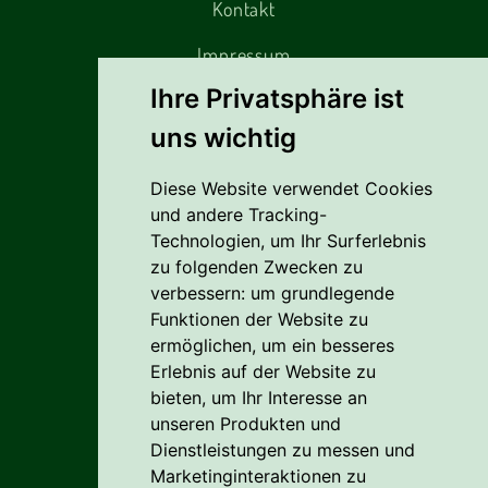
Kontakt
Impressum
Ihre Privatsphäre ist
uns wichtig
Alles rund um den Einkauf
Diese Website verwendet Cookies
Liefer- Und Versandkosten
und andere Tracking-
Zahlungsbedingungen
Technologien, um Ihr Surferlebnis
zu folgenden Zwecken zu
AGB
verbessern:
um grundlegende
Funktionen der Website zu
Vertrag widerrufen
ermöglichen
,
um ein besseres
Erlebnis auf der Website zu
Reklamation
bieten
,
um Ihr Interesse an
Cookie
unseren Produkten und
Dienstleistungen zu messen und
Datenschutzerklärung
Marketinginteraktionen zu