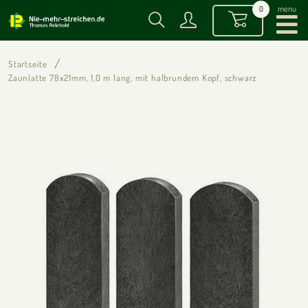
menu
0
Startseite
Zaunlatte 78x21mm, 1,0 m lang, mit halbrundem Kopf, schwarz