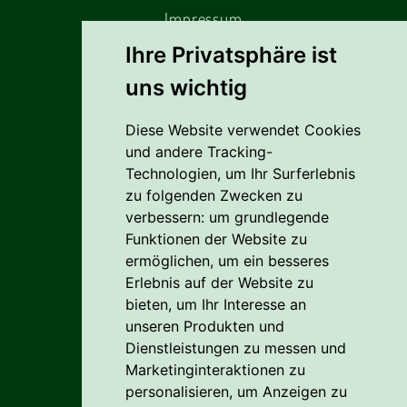
Impressum
Ihre Privatsphäre ist
uns wichtig
Alles rund um den Einkauf
Diese Website verwendet Cookies
Liefer- Und Versandkosten
und andere Tracking-
Zahlungsbedingungen
Technologien, um Ihr Surferlebnis
zu folgenden Zwecken zu
AGB
verbessern:
um grundlegende
Funktionen der Website zu
Vertrag widerrufen
ermöglichen
,
um ein besseres
Erlebnis auf der Website zu
Reklamation
bieten
,
um Ihr Interesse an
Cookie
unseren Produkten und
Dienstleistungen zu messen und
Datenschutzerklärung
Marketinginteraktionen zu
personalisieren
,
um Anzeigen zu