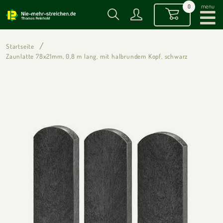
menu
0
Startseite
Zaunlatte 78x21mm, 0,8 m lang, mit halbrundem Kopf, schwarz