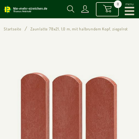
menu
0
Startseite
Zaunlatte 78x21, 1,0 m, mit halbrundem Kopf, ziegelrot