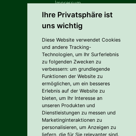
Impressum
Ihre Privatsphäre ist
uns wichtig
Alles rund um den Einkauf
Diese Website verwendet Cookies
Liefer- Und Versandkosten
und andere Tracking-
Zahlungsbedingungen
Technologien, um Ihr Surferlebnis
zu folgenden Zwecken zu
AGB
verbessern:
um grundlegende
Funktionen der Website zu
Vertrag widerrufen
ermöglichen
,
um ein besseres
Erlebnis auf der Website zu
Reklamation
bieten
,
um Ihr Interesse an
Cookie
unseren Produkten und
Dienstleistungen zu messen und
Datenschutzerklärung
Marketinginteraktionen zu
personalisieren
,
um Anzeigen zu
liefern, die für Sie relevanter sind
.