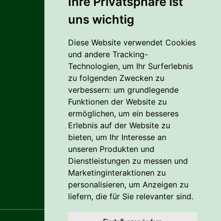
Ihre Privatsphäre ist
uns wichtig
Alles rund um den Einkauf
Diese Website verwendet Cookies
Liefer- Und Versandkosten
und andere Tracking-
Zahlungsbedingungen
Technologien, um Ihr Surferlebnis
zu folgenden Zwecken zu
AGB
verbessern:
um grundlegende
Funktionen der Website zu
Vertrag widerrufen
ermöglichen
,
um ein besseres
Erlebnis auf der Website zu
Reklamation
bieten
,
um Ihr Interesse an
Cookie
unseren Produkten und
Dienstleistungen zu messen und
Datenschutzerklärung
Marketinginteraktionen zu
personalisieren
,
um Anzeigen zu
liefern, die für Sie relevanter sind
.