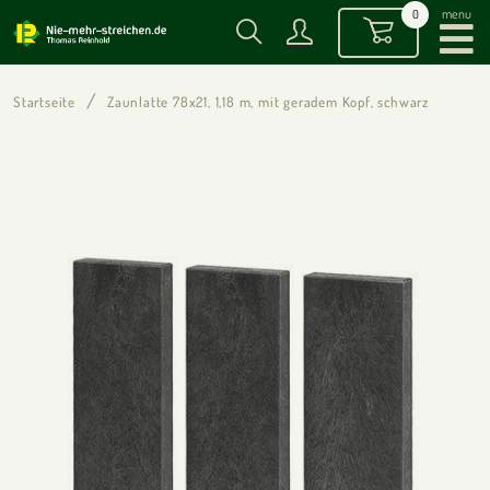
menu
0
Startseite
Zaunlatte 78x21, 1,18 m, mit geradem Kopf, schwarz