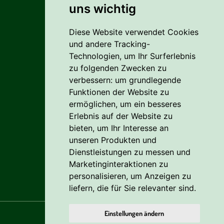
uns wichtig
Alles rund um den Einkauf
Diese Website verwendet Cookies
Liefer- Und Versandkosten
und andere Tracking-
Zahlungsbedingungen
Technologien, um Ihr Surferlebnis
zu folgenden Zwecken zu
AGB
verbessern:
um grundlegende
Funktionen der Website zu
Vertrag widerrufen
ermöglichen
,
um ein besseres
Erlebnis auf der Website zu
Reklamation
bieten
,
um Ihr Interesse an
Cookie
unseren Produkten und
Dienstleistungen zu messen und
Datenschutzerklärung
Marketinginteraktionen zu
personalisieren
,
um Anzeigen zu
liefern, die für Sie relevanter sind
.
Einstellungen ändern