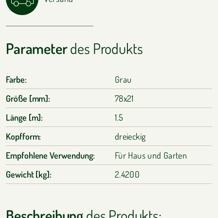
Parameter
des Produkts
Farbe:
Grau
Größe [mm]:
78x21
Länge [m]:
1.5
Kopfform:
dreieckig
Empfohlene Verwendung:
Für Haus und Garten
Gewicht [kg]:
2.4200
Beschreibung
des Produkts: