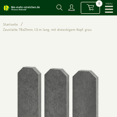
menu
0
Startseite
Zaunlatte 78x21mm, 1,5 m lang, mit dreieckigem Kopf, grau