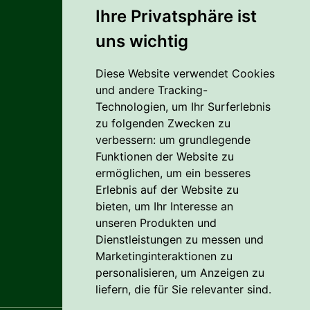
Ihre Privatsphäre ist
uns wichtig
Alles rund um den Einkauf
Diese Website verwendet Cookies
Liefer- Und Versandkosten
und andere Tracking-
Zahlungsbedingungen
Technologien, um Ihr Surferlebnis
zu folgenden Zwecken zu
AGB
verbessern:
um grundlegende
Funktionen der Website zu
Vertrag widerrufen
ermöglichen
,
um ein besseres
Erlebnis auf der Website zu
Reklamation
bieten
,
um Ihr Interesse an
Cookie
unseren Produkten und
Dienstleistungen zu messen und
Datenschutzerklärung
Marketinginteraktionen zu
personalisieren
,
um Anzeigen zu
liefern, die für Sie relevanter sind
.