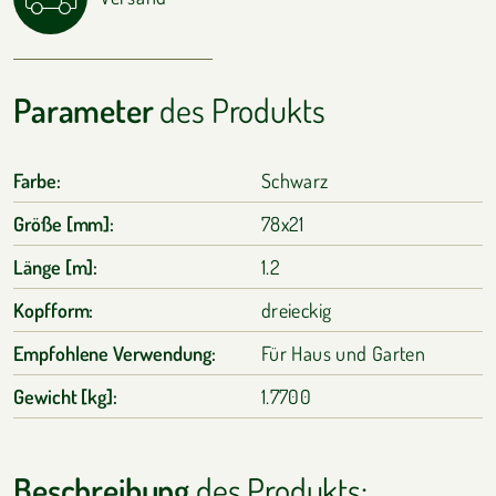
Parameter
des Produkts
Farbe:
Schwarz
Größe [mm]:
78x21
Länge [m]:
1.2
Kopfform:
dreieckig
Empfohlene Verwendung:
Für Haus und Garten
Gewicht [kg]:
1.7700
Beschreibung
des Produkts: