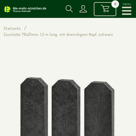
menu
0
Startseite
Zaunlatte 78x21mm, 1,2 m lang, mit dreieckigem Kopf, schwarz