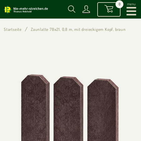
menu
0
Startseite
Zaunlatte 78x21, 0,8 m, mit dreieckigem Kopf, braun