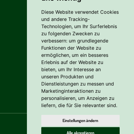
Diese Website verwendet Cookies
Liefer- Und Versandkosten
und andere Tracking-
Zahlungsbedingungen
Technologien, um Ihr Surferlebnis
zu folgenden Zwecken zu
AGB
verbessern:
um grundlegende
Funktionen der Website zu
Vertrag widerrufen
ermöglichen
,
um ein besseres
Erlebnis auf der Website zu
Reklamation
bieten
,
um Ihr Interesse an
Cookie
unseren Produkten und
Dienstleistungen zu messen und
Datenschutzerklärung
Marketinginteraktionen zu
personalisieren
,
um Anzeigen zu
liefern, die für Sie relevanter sind
.
Einstellungen ändern
Alle akzeptieren