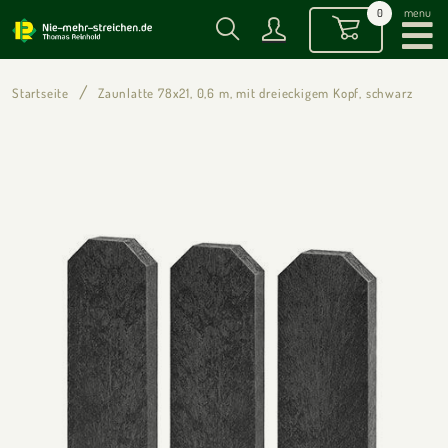
menu
0
Startseite
Zaunlatte 78x21, 0,6 m, mit dreieckigem Kopf, schwarz