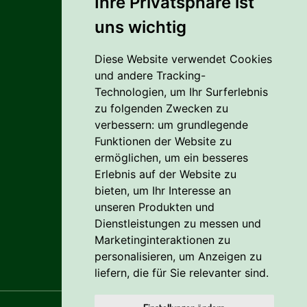
Ihre Privatsphäre ist
uns wichtig
Alles rund um den Einkauf
Diese Website verwendet Cookies
Liefer- Und Versandkosten
und andere Tracking-
Zahlungsbedingungen
Technologien, um Ihr Surferlebnis
zu folgenden Zwecken zu
AGB
verbessern:
um grundlegende
Funktionen der Website zu
Vertrag widerrufen
ermöglichen
,
um ein besseres
Erlebnis auf der Website zu
Reklamation
bieten
,
um Ihr Interesse an
Cookie
unseren Produkten und
Dienstleistungen zu messen und
Datenschutzerklärung
Marketinginteraktionen zu
personalisieren
,
um Anzeigen zu
liefern, die für Sie relevanter sind
.