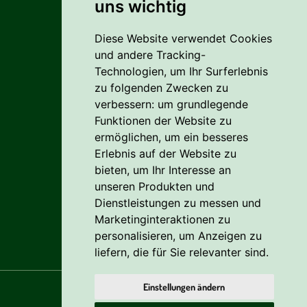
uns wichtig
Alles rund um den Einkauf
Diese Website verwendet Cookies
Liefer- Und Versandkosten
und andere Tracking-
Zahlungsbedingungen
Technologien, um Ihr Surferlebnis
zu folgenden Zwecken zu
AGB
verbessern:
um grundlegende
Funktionen der Website zu
Vertrag widerrufen
ermöglichen
,
um ein besseres
Erlebnis auf der Website zu
Reklamation
bieten
,
um Ihr Interesse an
Cookie
unseren Produkten und
Dienstleistungen zu messen und
Datenschutzerklärung
Marketinginteraktionen zu
personalisieren
,
um Anzeigen zu
liefern, die für Sie relevanter sind
.
Einstellungen ändern