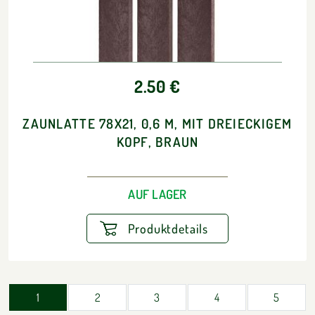
2.50 €
ZAUNLATTE 78X21, 0,6 M, MIT DREIECKIGEM
KOPF, BRAUN
AUF LAGER
Produktdetails
1
2
3
4
5