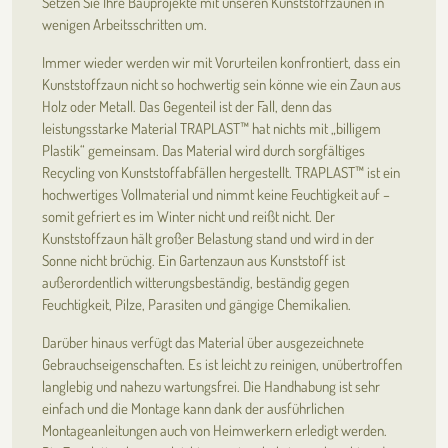
Setzen Sie Ihre Bauprojekte mit unseren Kunststoffzäunen in
wenigen Arbeitsschritten um.
Immer wieder werden wir mit Vorurteilen konfrontiert, dass ein
Kunststoffzaun nicht so hochwertig sein könne wie ein Zaun aus
Holz oder Metall. Das Gegenteil ist der Fall, denn das
leistungsstarke Material TRAPLAST™ hat nichts mit „billigem
Plastik“ gemeinsam. Das Material wird durch sorgfältiges
Recycling von Kunststoffabfällen hergestellt. TRAPLAST™ ist ein
hochwertiges Vollmaterial und nimmt keine Feuchtigkeit auf –
somit gefriert es im Winter nicht und reißt nicht. Der
Kunststoffzaun hält großer Belastung stand und wird in der
Sonne nicht brüchig. Ein Gartenzaun aus Kunststoff ist
außerordentlich witterungsbeständig, beständig gegen
Feuchtigkeit, Pilze, Parasiten und gängige Chemikalien.
Darüber hinaus verfügt das Material über ausgezeichnete
Gebrauchseigenschaften. Es ist leicht zu reinigen, unübertroffen
langlebig und nahezu wartungsfrei. Die Handhabung ist sehr
einfach und die Montage kann dank der ausführlichen
Montageanleitungen auch von Heimwerkern erledigt werden.