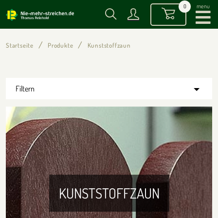
menu
0
Startseite
Produkte
Kunststoffzaun
Filtern
KUNSTSTOFFZAUN