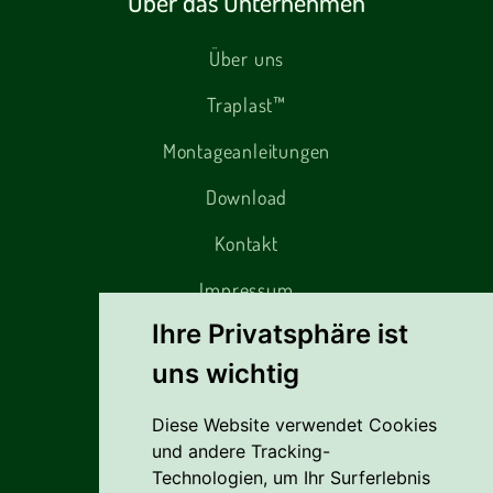
Über das Unternehmen
Über uns
Traplast™
Montageanleitungen
Download
Kontakt
Impressum
Ihre Privatsphäre ist
uns wichtig
Alles rund um den Einkauf
Diese Website verwendet Cookies
Liefer- Und Versandkosten
und andere Tracking-
Zahlungsbedingungen
Technologien, um Ihr Surferlebnis