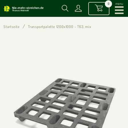
menu
0
Startseite
Transportpalette 1200x1000 - T63, mix