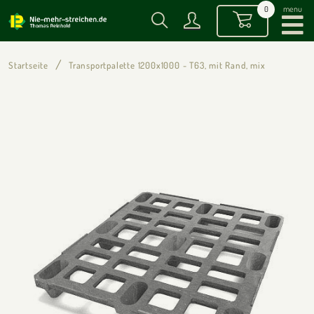
menu
0
Startseite
Transportpalette 1200x1000 - T63, mit Rand, mix