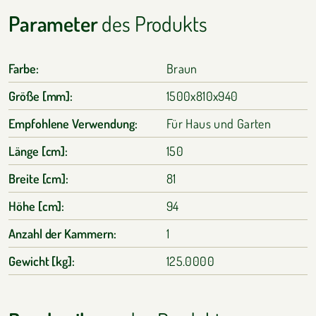
Parameter
des Produkts
Farbe:
Braun
Größe [mm]:
1500x810x940
Empfohlene Verwendung:
Für Haus und Garten
Länge [cm]:
150
Breite [cm]:
81
Höhe [cm]:
94
Anzahl der Kammern:
1
Gewicht [kg]:
125.0000