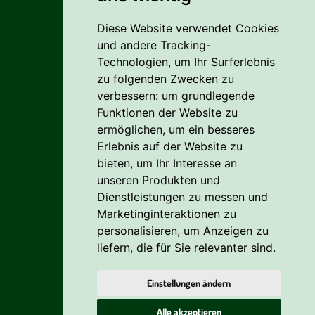
Diese Website verwendet Cookies
Liefer- Und Versandkosten
und andere Tracking-
Zahlungsbedingungen
Technologien, um Ihr Surferlebnis
zu folgenden Zwecken zu
AGB
verbessern:
um grundlegende
Funktionen der Website zu
Vertrag widerrufen
ermöglichen
,
um ein besseres
Erlebnis auf der Website zu
Reklamation
bieten
,
um Ihr Interesse an
Cookie
unseren Produkten und
Dienstleistungen zu messen und
Datenschutzerklärung
Marketinginteraktionen zu
personalisieren
,
um Anzeigen zu
liefern, die für Sie relevanter sind
.
Einstellungen ändern
Alle akzeptieren