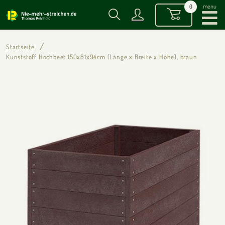
menu
0
Startseite
Kunststoff Hochbeet 150x81x94cm (Länge x Breite x Höhe), braun