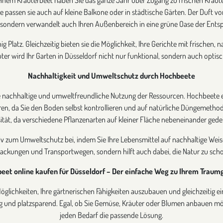
assen sie auch auf kleine Balkone oder in städtische Gärten. Der Duft von
 sondern verwandelt auch Ihren Außenbereich in eine grüne Oase der Ents
g Platz. Gleichzeitig bieten sie die Möglichkeit, Ihre Gerichte mit frischen
äuter wird Ihr Garten in Düsseldorf nicht nur funktional, sondern auch opti
Nachhaltigkeit und Umweltschutz durch Hochbeete
ie nachhaltige und umweltfreundliche Nutzung der Ressourcen. Hochbeete 
ren, da Sie den Boden selbst kontrollieren und auf natürliche Düngemeth
sität, da verschiedene Pflanzenarten auf kleiner Fläche nebeneinander ged
v zum Umweltschutz bei, indem Sie Ihre Lebensmittel auf nachhaltige Weis
ackungen und Transportwegen, sondern hilft auch dabei, die Natur zu sch
eet online kaufen für Düsseldorf – Der einfache Weg zu Ihrem Traum
öglichkeiten, Ihre gärtnerischen Fähigkeiten auszubauen und gleichzeitig e
ltig und platzsparend. Egal, ob Sie Gemüse, Kräuter oder Blumen anbauen 
jeden Bedarf die passende Lösung.