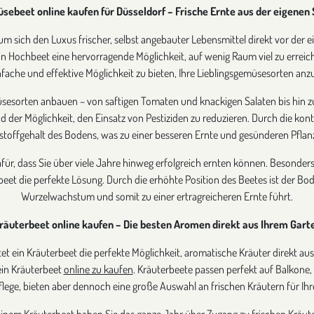
sebeet online kaufen für Düsseldorf – Frische Ernte aus der eigenen 
, um sich den Luxus frischer, selbst angebauter Lebensmittel direkt vor der
ein Hochbeet eine hervorragende Möglichkeit, auf wenig Raum viel zu erreic
nfache und effektive Möglichkeit zu bieten, Ihre Lieblingsgemüsesorten an
esorten anbauen – von saftigen Tomaten und knackigen Salaten bis hin zu
 der Möglichkeit, den Einsatz von Pestiziden zu reduzieren. Durch die kontr
toffgehalt des Bodens, was zu einer besseren Ernte und gesünderen Pflanz
ür, dass Sie über viele Jahre hinweg erfolgreich ernten können. Besonders
chbeet die perfekte Lösung. Durch die erhöhte Position des Beetes ist der 
Wurzelwachstum und somit zu einer ertragreicheren Ernte führt.
räuterbeet online kaufen – Die besten Aromen direkt aus Ihrem Gart
et ein Kräuterbeet die perfekte Möglichkeit, aromatische Kräuter direkt au
ein Kräuterbeet
online zu kaufen
. Kräuterbeete passen perfekt auf Balkone,
flege, bieten aber dennoch eine große Auswahl an frischen Kräutern für Ihr
einem Kräuterbeet haben Sie das ganze Jahr über Zugang zu frischen Kräute