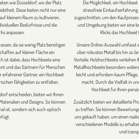
eten wie Düsseldorf, wo der Platz
Die Möglichkeit, ein Hochbeet
btheit. Diese bieten nicht nur eine
stressfreie Einkaufserfahrung.
auf kleinem Raum zu kultivieren,
zugeschnitten, um den Kaufprozess
ndividuellen Bedürfnisse und die
und Umgebung bieten wir eine be
chs anpassen.
Klicks das Hochbeet 
assen, da sie wenig Platz benötigen
Unsere Online-Auswahl umfasst ein
haffen auf kleiner Fläche ein
über robustes Metall bis hin zu l
h ist dabei, dass Hochbeete eine
Vorteile: Holzhochbeete verleihen
ont und das Gärtnern für Menschen
Metallhochbeete besonders widers
r erfahrener Gärtner, ein Hochbeet
leicht und erfordern kaum Pflege,
rischen Fähigkeiten zu entfalten.
macht. Durch die Vielfalt in un
Hochbeet für Ihren persön
dorf entscheiden, bieten wir Ihnen
aterialien und Designs. So können
Zusätzlich bieten wir detaillierte P
nal ist, sondern sich auch optisch
zu treffen. Sie können Bewertung
nfügt.
uns gekauft haben, um einen reali
verschiedenen Modelle zu erhalten.
und transp