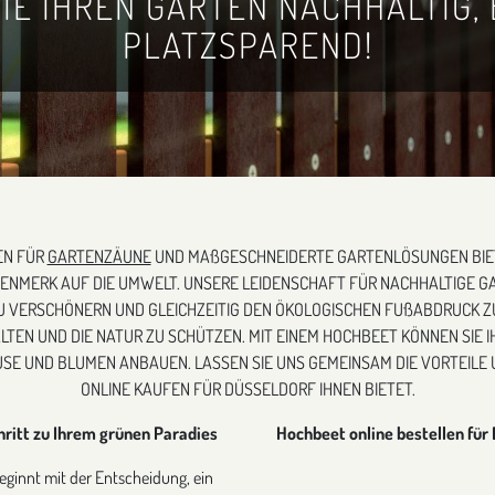
SIE IHREN GARTEN NACHHALTIG,
PLATZSPAREND!
EN FÜR
GARTENZÄUNE
UND MAßGESCHNEIDERTE GARTENLÖSUNGEN BIETE
ENMERK AUF DIE UMWELT. UNSERE LEIDENSCHAFT FÜR NACHHALTIGE GA
U VERSCHÖNERN UND GLEICHZEITIG DEN ÖKOLOGISCHEN FUßABDRUCK ZU 
ALTEN UND DIE NATUR ZU SCHÜTZEN. MIT EINEM HOCHBEET KÖNNEN SIE
ÜSE UND BLUMEN ANBAUEN. LASSEN SIE UNS GEMEINSAM DIE VORTEILE
ONLINE KAUFEN FÜR DÜSSELDORF IHNEN BIETET.
hritt zu Ihrem grünen Paradies
Hochbeet online bestellen für 
eginnt mit der Entscheidung, ein