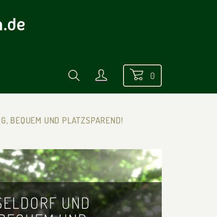
0
IG, BEQUEM UND PLATZSPAREND!
SSELDORF UND