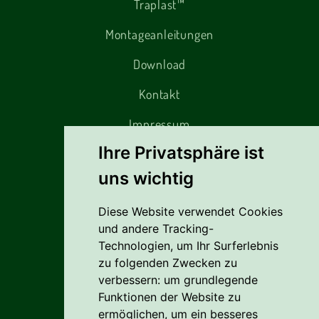
Traplast™
Montageanleitungen
Download
Kontakt
Impressum
Ihre Privatsphäre ist
Alles rund um den Einkauf
uns wichtig
Diese Website verwendet Cookies
Liefer- Und Versandkosten
und andere Tracking-
Zahlungsbedingungen
Technologien, um Ihr Surferlebnis
zu folgenden Zwecken zu
AGB
verbessern:
um grundlegende
Funktionen der Website zu
Vertrag widerrufen
ermöglichen
,
um ein besseres