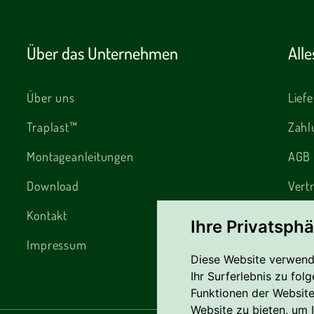
Über das Unternehmen
All
Über uns
Lief
Traplast™
Zahl
Montageanleitungen
AGB
Download
Vert
Kontakt
Rekl
Ihre Privatsphä
Impressum
Cook
Diese Website verwend
Date
Ihr Surferlebnis zu fo
Funktionen der Websit
Website zu bieten
,
um I