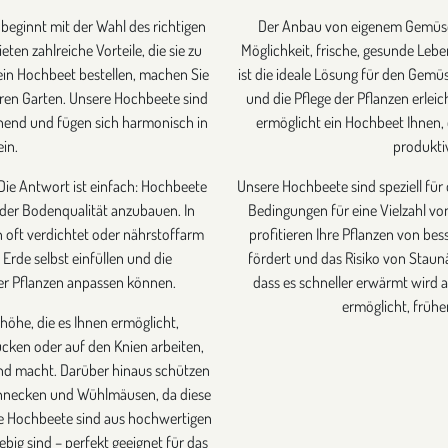
 beginnt mit der Wahl des richtigen
Der Anbau von eigenem Gemüse i
ten zahlreiche Vorteile, die sie zu
Möglichkeit, frische, gesunde Lebe
ein Hochbeet bestellen, machen Sie
ist die ideale Lösung für den Gem
ren Garten. Unsere Hochbeete sind
und die Pflege der Pflanzen erleic
chend und fügen sich harmonisch in
ermöglicht ein Hochbeet Ihnen,
in.
produkti
Die Antwort ist einfach: Hochbeete
Unsere Hochbeete sind speziell fü
 der Bodenqualität anzubauen. In
Bedingungen für eine Vielzahl vo
 oft verdichtet oder nährstoffarm
profitieren Ihre Pflanzen von be
 Erde selbst einfüllen und die
fördert und das Risiko von Staunäs
rer Pflanzen anpassen können.
dass es schneller erwärmt wird a
ermöglicht, frühe
shöhe, die es Ihnen ermöglicht,
cken oder auf den Knien arbeiten,
nd macht. Darüber hinaus schützen
chnecken und Wühlmäusen, da diese
re Hochbeete sind aus hochwertigen
ebig sind – perfekt geeignet für das