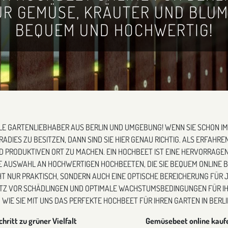
R GEMÜSE, KRÄUTER UND BLUM
BEQUEM UND HOCHWERTIG!
E GARTENLIEBHABER AUS BERLIN UND UMGEBUNG! WENN SIE SCHON I
IES ZU BESITZEN, DANN SIND SIE HIER GENAU RICHTIG. ALS ERFAHRE
D PRODUKTIVEN ORT ZU MACHEN. EIN HOCHBEET IST EINE HERVORRAGEN
TE AUSWAHL AN HOCHWERTIGEN HOCHBEETEN, DIE SIE BEQUEM ONLINE B
HT NUR PRAKTISCH, SONDERN AUCH EINE OPTISCHE BEREICHERUNG FÜR J
TZ VOR SCHÄDLINGEN UND OPTIMALE WACHSTUMSBEDINGUNGEN FÜR IH
 WIE SIE MIT UNS DAS PERFEKTE HOCHBEET FÜR IHREN GARTEN IN BERL
chritt zu grüner Vielfalt
Gemüsebeet online kaufen 