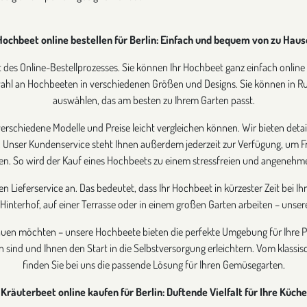
Hochbeet online bestellen für Berlin: Einfach und bequem von zu Haus
 des Online-Bestellprozesses. Sie können Ihr Hochbeet ganz einfach online 
swahl an Hochbeeten in verschiedenen Größen und Designs. Sie können in R
auswählen, das am besten zu Ihrem Garten passt.
e verschiedene Modelle und Preise leicht vergleichen können. Wir bieten det
. Unser Kundenservice steht Ihnen außerdem jederzeit zur Verfügung, um 
en. So wird der Kauf eines Hochbeets zu einem stressfreien und angenehme
gen Lieferservice an. Das bedeutet, dass Ihr Hochbeet in kürzester Zeit bei
 Hinterhof, auf einer Terrasse oder in einem großen Garten arbeiten – unse
auen möchten – unsere Hochbeete bieten die perfekte Umgebung für Ihre Pfl
 sind und Ihnen den Start in die Selbstversorgung erleichtern. Vom klass
finden Sie bei uns die passende Lösung für Ihren Gemüsegarten.
Kräuterbeet online kaufen für Berlin: Duftende Vielfalt für Ihre Küche