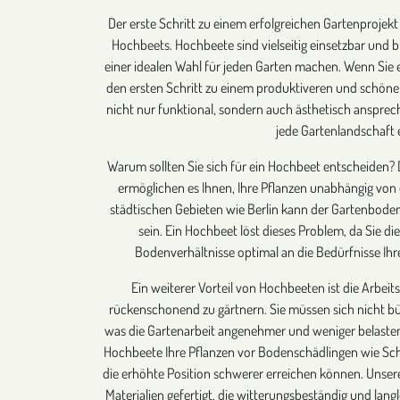
Der erste Schritt zu einem erfolgreichen Gartenprojekt
Hochbeets. Hochbeete sind vielseitig einsetzbar und bie
einer idealen Wahl für jeden Garten machen. Wenn Sie 
den ersten Schritt zu einem produktiveren und schöne
nicht nur funktional, sondern auch ästhetisch anspre
jede Gartenlandschaft e
Warum sollten Sie sich für ein Hochbeet entscheiden? 
ermöglichen es Ihnen, Ihre Pflanzen unabhängig von
städtischen Gebieten wie Berlin kann der Gartenboden
sein. Ein Hochbeet löst dieses Problem, da Sie die
Bodenverhältnisse optimal an die Bedürfnisse Ih
Ein weiterer Vorteil von Hochbeeten ist die Arbeit
rückenschonend zu gärtnern. Sie müssen sich nicht bü
was die Gartenarbeit angenehmer und weniger belaste
Hochbeete Ihre Pflanzen vor Bodenschädlingen wie S
die erhöhte Position schwerer erreichen können. Unse
Materialien gefertigt, die witterungsbeständig und langl